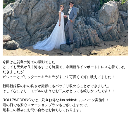
今回は志賀島の海での撮影でした！
とっても天気が良く海もすごく綺麗で、今回新作インポートドレスを着ていた
だきましたが
ビジューとグリッターのキラキラがすごく可愛くて海に映えてました！
新郎新婦様の仲の良さが撮影にもバッチリ収めることができました。
そしてなにより、モデルのようなお二人がとっても眩しかったです！！
ROLL7WEDDINGでは、只今お得なJun brideキャンペーン実施中！
雨の日でも安心ロケーションプランもございますので、
是非この機会にお問い合わせお待ちしております。