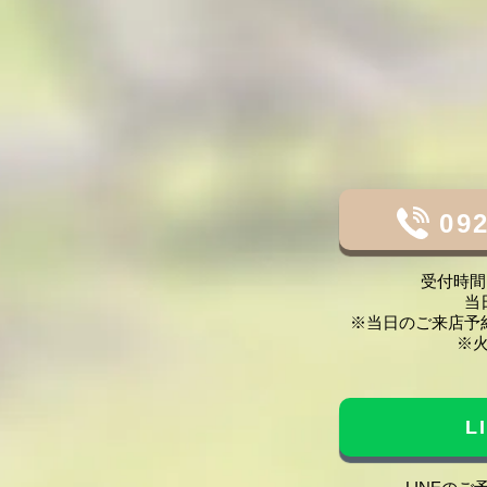
092
受付時間 1
当
※当日のご来店予
※
L