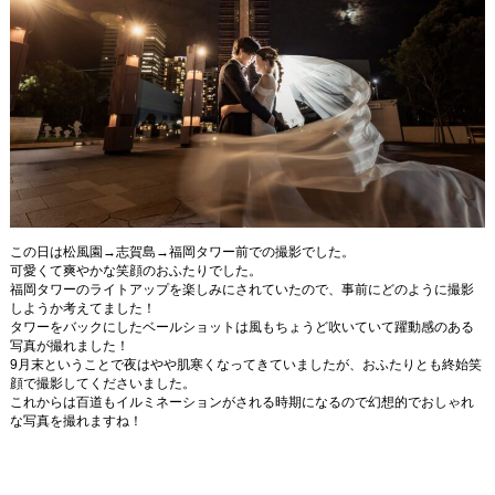
この日は松風園→志賀島→福岡タワー前での撮影でした。
可愛くて爽やかな笑顔のおふたりでした。
福岡タワーのライトアップを楽しみにされていたので、事前にどのように撮影
しようか考えてました！
タワーをバックにしたベールショットは風もちょうど吹いていて躍動感のある
写真が撮れました！
9月末ということで夜はやや肌寒くなってきていましたが、おふたりとも終始笑
顔で撮影してくださいました。
これからは百道もイルミネーションがされる時期になるので幻想的でおしゃれ
な写真を撮れますね！