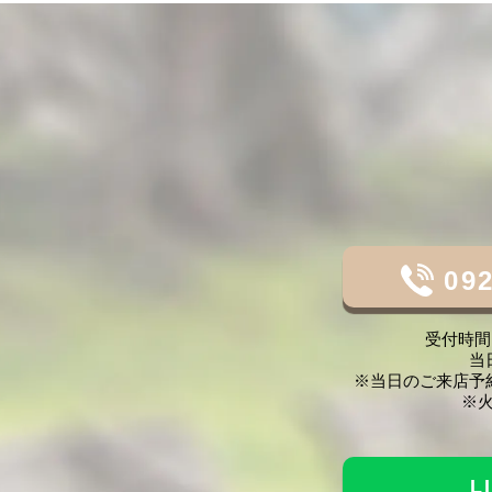
092
受付時間 1
当
※当日のご来店予
※
L